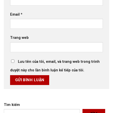
Email
*
Trang web
Lưu tên của tôi, email, và trang web trong trình
duyệt này cho lần bình luận kế tiếp của tôi.
Tìm kiếm