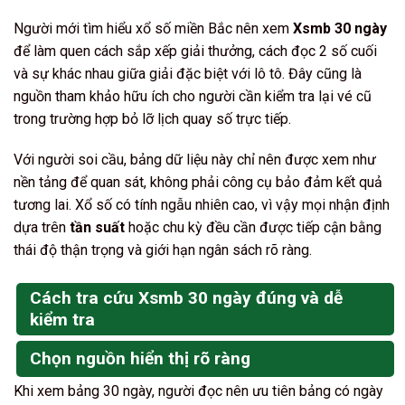
Người mới tìm hiểu xổ số miền Bắc nên xem
Xsmb 30 ngày
để làm quen cách sắp xếp giải thưởng, cách đọc 2 số cuối
và sự khác nhau giữa giải đặc biệt với lô tô. Đây cũng là
nguồn tham khảo hữu ích cho người cần kiểm tra lại vé cũ
trong trường hợp bỏ lỡ lịch quay số trực tiếp.
Với người soi cầu, bảng dữ liệu này chỉ nên được xem như
nền tảng để quan sát, không phải công cụ bảo đảm kết quả
tương lai. Xổ số có tính ngẫu nhiên cao, vì vậy mọi nhận định
dựa trên
tần suất
hoặc chu kỳ đều cần được tiếp cận bằng
thái độ thận trọng và giới hạn ngân sách rõ ràng.
Cách tra cứu Xsmb 30 ngày đúng và dễ
kiểm tra
Chọn nguồn hiển thị rõ ràng
Khi xem bảng 30 ngày, người đọc nên ưu tiên bảng có ngày