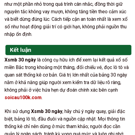
như một phần nhỏ trong quá trình cân nhắc, đồng thời giữ
nguyên tắc không vay mượn, không tăng tiền theo cảm xúc
và biết dừng đúng lúc. Cách tiếp cận an toàn nhất là xem xổ
số như hoạt động giải trí có giới hạn, không phải nguồn thu
nhập ổn định.
Kết luận
Xsmb 30 ngày
là công cụ hữu ích để xem lại kết quả xổ số
miền Bắc trong khoảng một tháng, đối chiếu vé, đọc lô tô và
quan sát thống kê cơ bản. Giá trị lớn nhất của bảng 30 ngày
nằm ở khả năng giúp người xem kiểm tra dữ liệu rõ ràng,
không phải ở việc hứa hẹn dự đoán chính xác bên cạnh
soicau100k.com
.
Khi sử dụng
Xsmb 30 ngày
, hãy chú ý ngày quay, giải đặc
biệt, bảng lô tô, đầu đuôi và nguồn cập nhật. Mọi thông tin
thống kê chỉ nên dừng ở mức tham khảo; người đọc cần
quản lý ngân sách, tránh kỳ vọng quá mức và luôn ghi nhớ