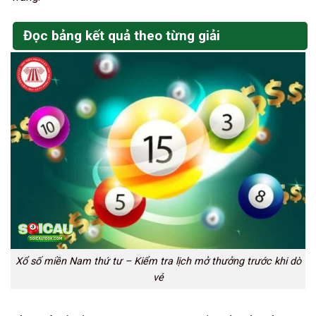
Đọc bảng kết quả theo từng giải
Xổ số miền Nam thứ tư – Kiểm tra lịch mở thưởng trước khi dò
vé