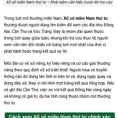
Xổ số miền Nam thứ tư – Khái niệm cần hiểu trước khi tra cứu
Trong lịch mở thưởng miền Nam,
Xổ số miền Nam thứ tư
thường được người dùng tìm kiếm để xem các đài như Đồng
Nai, Cần Thơ và Sóc Trăng. Đây là nhóm đài quen thuộc
trong lịch quay giữa tuần, nhưng khi tra cứu thực tế, người
xem vẫn nên đối chiếu với bảng lịch mới nhất của đơn vị
phát hành hoặc trang kết quả uy tín.
Mỗi đài có vé số riêng, ký hiệu riêng và cơ cấu giải thưởng
riêng theo quy định xổ số kiến thiết. Người mua vé truyền
thống cần dò đúng tên tỉnh in trên tờ vé, đúng ngày quay và
đúng dãy số, thay vì chỉ nhìn một bảng kết quả tổng hợp. Nếu
vé ghi đài Cần Thơ, việc so với kết quả Đồng Nai cùng ngày
sẽ không có giá trị, dù hai tỉnh cùng thuộc nhóm mở thưởng
thứ tư.
Cách xem Xổ số miền Nam thứ tư chính xác