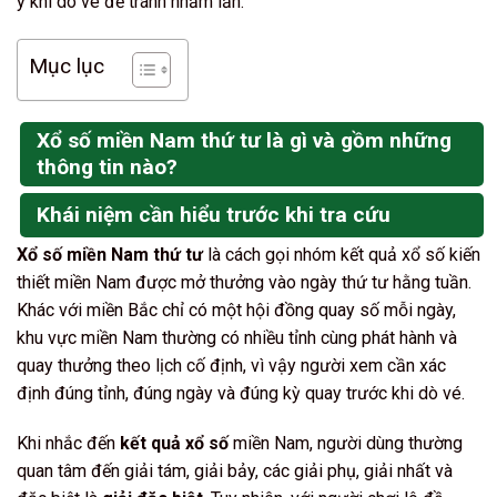
ý khi dò vé để tránh nhầm lẫn.
Mục lục
Xổ số miền Nam thứ tư là gì và gồm những
thông tin nào?
Khái niệm cần hiểu trước khi tra cứu
Xổ số miền Nam thứ tư
là cách gọi nhóm kết quả xổ số kiến
thiết miền Nam được mở thưởng vào ngày thứ tư hằng tuần.
Khác với miền Bắc chỉ có một hội đồng quay số mỗi ngày,
khu vực miền Nam thường có nhiều tỉnh cùng phát hành và
quay thưởng theo lịch cố định, vì vậy người xem cần xác
định đúng tỉnh, đúng ngày và đúng kỳ quay trước khi dò vé.
Khi nhắc đến
kết quả xổ số
miền Nam, người dùng thường
quan tâm đến giải tám, giải bảy, các giải phụ, giải nhất và