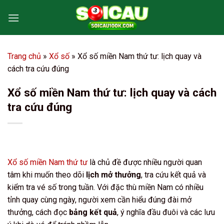
Skip
to
content
Trang chủ
»
Xổ số
»
Xổ số miền Nam thứ tư: lịch quay và
cách tra cứu đúng
Xổ số miền Nam thứ tư: lịch quay và cách
tra cứu đúng
Xổ số miền Nam thứ tư
là chủ đề được nhiều người quan
tâm khi muốn theo dõi
lịch mở thưởng
, tra cứu kết quả và
kiểm tra vé số trong tuần. Với đặc thù miền Nam có nhiều
tỉnh quay cùng ngày, người xem cần hiểu đúng đài mở
thưởng, cách đọc
bảng kết quả
, ý nghĩa đầu đuôi và các lưu