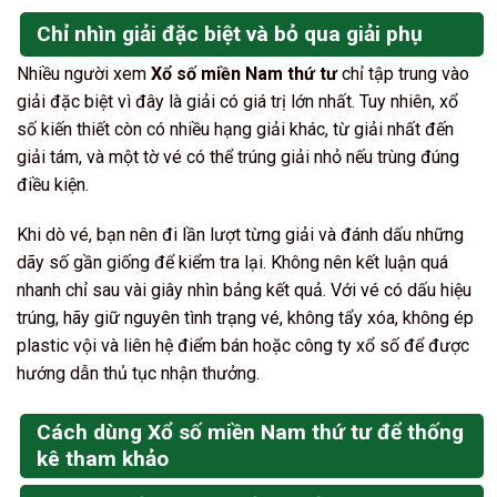
Chỉ nhìn giải đặc biệt và bỏ qua giải phụ
Nhiều người xem
Xổ số miền Nam thứ tư
chỉ tập trung vào
giải đặc biệt vì đây là giải có giá trị lớn nhất. Tuy nhiên, xổ
số kiến thiết còn có nhiều hạng giải khác, từ giải nhất đến
giải tám, và một tờ vé có thể trúng giải nhỏ nếu trùng đúng
điều kiện.
Khi dò vé, bạn nên đi lần lượt từng giải và đánh dấu những
dãy số gần giống để kiểm tra lại. Không nên kết luận quá
nhanh chỉ sau vài giây nhìn bảng kết quả. Với vé có dấu hiệu
trúng, hãy giữ nguyên tình trạng vé, không tẩy xóa, không ép
plastic vội và liên hệ điểm bán hoặc công ty xổ số để được
hướng dẫn thủ tục nhận thưởng.
Cách dùng Xổ số miền Nam thứ tư để thống
kê tham khảo