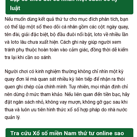
luật
Nếu muốn dùng kết quả thứ tư cho mục đích phân tích, bạn
có thể lập một sổ theo dõi cá nhân gồm các cột: ngày quay,
tên đài, giải đặc biệt, bộ đầu đuôi nổi bật, loto về nhiều lần
và loto lâu chưa xuất hiện. Cách ghi này giúp người xem
tránh phụ thuộc hoàn toàn vào cảm giác, đồng thời dễ kiểm
tra lại khi cần so sánh.
Người chơi có kinh nghiệm thường không chỉ nhìn một kỳ
quay đơn lẻ mà quan sát nhiều kỳ liên tiếp để nhận ra thói
quen ghi chép của chính mình. Tuy nhiên, mọi nhận định chỉ
nên dừng ở mức tham khảo. Nếu liên quan đến tiền bạc, hãy
đặt ngân sách nhỏ, không vay mượn, không gỡ gạc sau khi
thua và luôn ưu tiên hình thức xổ số hợp pháp do nhà nước
quản lý.
Tra cứu Xổ số miền Nam thứ tư online sao