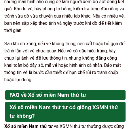
nhưng màn hình nhỏ cũng dễ làm người xem bỏ sót dòng kết
quả. Khi dò vé, hãy phóng to bảng, kiểm tra từng đài riêng và
tránh vừa dò vừa chuyển qua nhiều tab khác. Nếu có nhiều vé,
bạn nên sắp xếp theo tỉnh và ngày trước khi dò để tiết kiệm
thời gian.
Sau khi dò xong, nếu vé không trúng, nên cất hoặc bỏ gọn để
tránh lẫn với vé chưa quay. Nếu vé có dấu hiệu trúng, hãy
chụp lại ảnh vé để lưu thông tin, nhưng không đăng công
khai toàn bộ dãy số, mã vé hoặc hình ảnh cá nhân. Bảo mật
thông tin vé là bước cần thiết để hạn chế rủi ro tranh chấp
hoặc lợi dụng.
FAQ về Xổ số miền Nam thứ tư
Xổ số miền Nam thứ tư có giống XSMN thứ
tư không?
Xổ số miền Nam thứ tư
và XSMN thứ tư thường được dùng