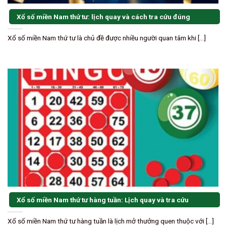
Xổ số miền Nam thứ tư: lịch quay và cách tra cứu đúng
Xổ số miền Nam thứ tư là chủ đề được nhiều người quan tâm khi [...]
Xổ số miền Nam thứ tư hàng tuần: Lịch quay và tra cứu
Xổ số miền Nam thứ tư hàng tuần là lịch mở thưởng quen thuộc với [...]