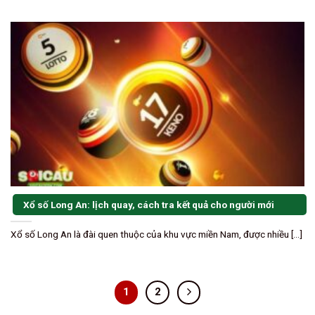
Xổ số Long An: lịch quay, cách tra kết quả cho người mới
Xổ số Long An là đài quen thuộc của khu vực miền Nam, được nhiều [...]
1
2