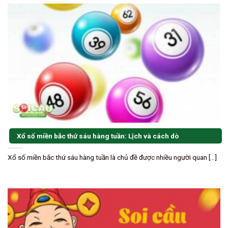
Xổ số miền bắc thứ sáu hàng tuần: Lịch và cách dò
Xổ số miền bắc thứ sáu hàng tuần là chủ đề được nhiều người quan [...]