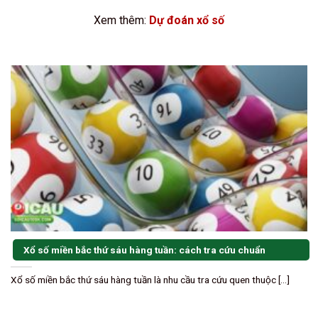
Xem thêm:
Dự đoán xổ số
Xổ số miền bắc thứ sáu hàng tuần: cách tra cứu chuẩn
Xổ số miền bắc thứ sáu hàng tuần là nhu cầu tra cứu quen thuộc [...]