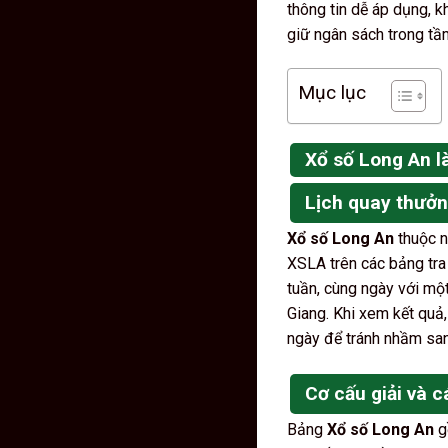
thông tin dễ áp dụng, 
giữ ngân sách trong tầ
Mục lục
Xổ số Long An l
Lịch quay thưở
Xổ số Long An
thuộc n
XSLA trên các bảng tra
tuần, cùng ngày với m
Giang. Khi xem kết quả,
ngày để tránh nhầm san
Cơ cấu giải và 
Bảng
Xổ số Long An
gồ