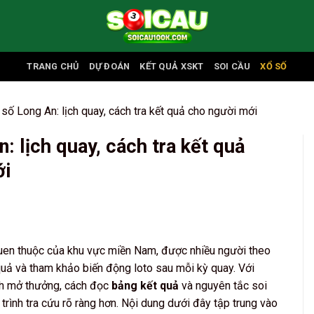
TRANG CHỦ
DỰ ĐOÁN
KẾT QUẢ XSKT
SOI CẦU
XỔ SỐ
số Long An: lịch quay, cách tra kết quả cho người mới
: lịch quay, cách tra kết quả
ới
uen thuộc của khu vực miền Nam, được nhiều người theo
quả và tham khảo biến động loto sau mỗi kỳ quay. Với
ch mở thưởng, cách đọc
bảng kết quả
và nguyên tắc soi
trình tra cứu rõ ràng hơn. Nội dung dưới đây tập trung vào