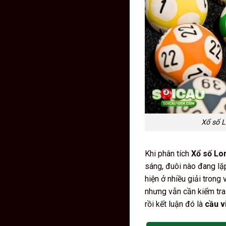
Xổ số 
Khi phân tích
Xổ số Lo
sáng, đuôi nào đang lặ
hiện ở nhiều giải trong v
nhưng vẫn cần kiểm tra
rồi kết luận đó là
cầu v