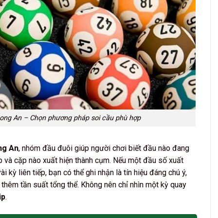
Long An – Chọn phương pháp soi cầu phù hợp
ng An
, nhóm đầu đuôi giúp người chơi biết đầu nào đang
p và cặp nào xuất hiện thành cụm. Nếu một đầu số xuất
ài kỳ liên tiếp, bạn có thể ghi nhận là tín hiệu đáng chú ý,
 thêm tần suất tổng thể. Không nên chỉ nhìn một kỳ quay
ip
.