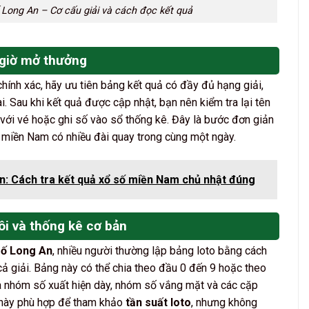
 Long An – Cơ cấu giải và cách đọc kết quả
 giờ mở thưởng
hính xác, hãy ưu tiên bảng kết quả có đầy đủ hạng giải,
i. Sau khi kết quả được cập nhật, bạn nên kiểm tra lại tên
u với vé hoặc ghi số vào sổ thống kê. Đây là bước đơn giản
ì miền Nam có nhiều đài quay trong cùng một ngày.
: Cách tra kết quả xổ số miền Nam chủ nhật đúng
ôi và thống kê cơ bản
số Long An
, nhiều người thường lập bảng loto bằng cách
 cả giải. Bảng này có thể chia theo đầu 0 đến 9 hoặc theo
a nhóm số xuất hiện dày, nhóm số vắng mặt và các cặp
 này phù hợp để tham khảo
tần suất loto
, nhưng không