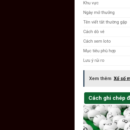
Khu vực
Ngày mở thưởng
Tên viết tắt thường gặp
Cách dò vé
Cách xem loto
Mục tiêu phù hợp
Lưu ý rủi ro
Xem thêm
Xổ số m
Cách ghi chép đ