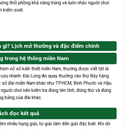
không thổi phồng khả năng trúng và luôn nhắc người chơi
m kiểm soát.
à gì? Lịch mở thưởng và đặc điểm chính
ng trong hệ thống miền Nam
hóm xổ số kiến thiết miền Nam, thường được viết tắt là
 cứu nhanh. Đài Long An quay thưởng vào thứ Bảy hằng
ột số đài miền Nam khác như TP.HCM, Bình Phước và Hậu
 người chơi nên kiểm tra đúng tên tỉnh, đúng thứ và đúng
g bảng của đài khác.
cách đọc kết quả
m nhiều hạng giải, từ giải tám đến giải đặc biệt. Khi dò