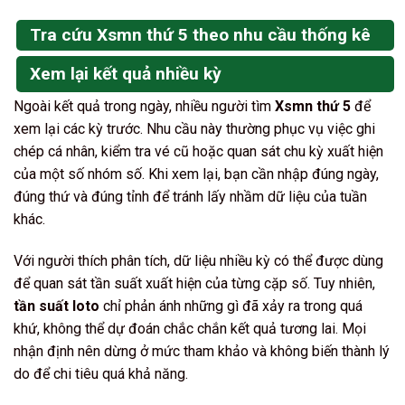
Tra cứu Xsmn thứ 5 theo nhu cầu thống kê
Xem lại kết quả nhiều kỳ
Ngoài kết quả trong ngày, nhiều người tìm
Xsmn thứ 5
để
xem lại các kỳ trước. Nhu cầu này thường phục vụ việc ghi
chép cá nhân, kiểm tra vé cũ hoặc quan sát chu kỳ xuất hiện
của một số nhóm số. Khi xem lại, bạn cần nhập đúng ngày,
đúng thứ và đúng tỉnh để tránh lấy nhầm dữ liệu của tuần
khác.
Với người thích phân tích, dữ liệu nhiều kỳ có thể được dùng
để quan sát tần suất xuất hiện của từng cặp số. Tuy nhiên,
tần suất loto
chỉ phản ánh những gì đã xảy ra trong quá
khứ, không thể dự đoán chắc chắn kết quả tương lai. Mọi
nhận định nên dừng ở mức tham khảo và không biến thành lý
do để chi tiêu quá khả năng.