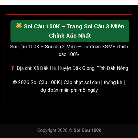
Soi Cầu 100K – Trang Soi Cầu 3 Miền
Chính Xác Nhất
Soi Cầu 100K – Soi cầu 3 Miền – Dự đoán XSMB chính
xác 100%
Địa chỉ: Xã Đắk Ha, Huyện Đăk Glong, Tỉnh Đắk Nông
© 2026 Soi Cầu 100K | Cập nhật soi cầu | thống kê |
dự đoán miễn phí mỗi ngày
Copyright 2026 ©
Soi Cầu 100k