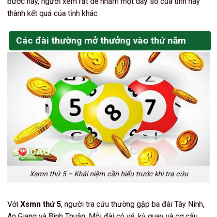
bước này, người xem rất dễ nhầm một dãy số của tỉnh này
thành kết quả của tỉnh khác.
Các đài thường mở thưởng vào thứ năm
Xsmn thứ 5 – Khái niệm cần hiểu trước khi tra cứu
Với
Xsmn thứ 5
, người tra cứu thường gặp ba đài Tây Ninh,
An Giang và Bình Thuận. Mỗi đài có vé, kỳ quay và cơ cấu