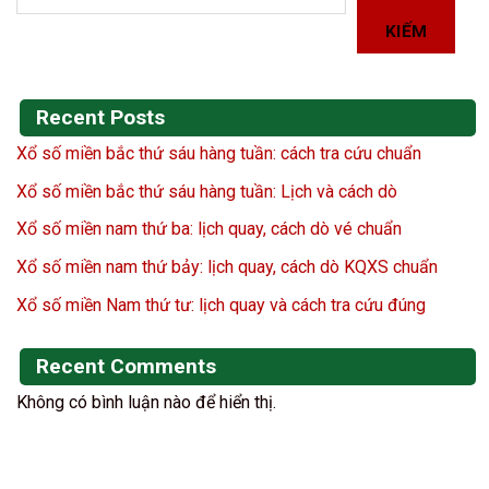
KIẾM
Recent Posts
Xổ số miền bắc thứ sáu hàng tuần: cách tra cứu chuẩn
Xổ số miền bắc thứ sáu hàng tuần: Lịch và cách dò
Xổ số miền nam thứ ba: lịch quay, cách dò vé chuẩn
Xổ số miền nam thứ bảy: lịch quay, cách dò KQXS chuẩn
Xổ số miền Nam thứ tư: lịch quay và cách tra cứu đúng
Recent Comments
Không có bình luận nào để hiển thị.