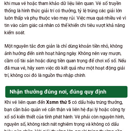
khi mua vé hoặc tham khảo dữ liệu liên quan. Vé số truyền
thống là hình thức giải trí có thưởng, tỷ lệ trúng các giải lớn
luôn thấp và phụ thuộc vào may rủi. Việc mua quá nhiều vé vì
tin vào cảm giác cá nhân có thể khiến chi tiêu vượt khả năng
kiểm soát.
Một nguyên tắc đơn giản là chỉ dùng khoản tiền nhỏ, không
ảnh hưởng đến sinh hoạt hằng ngày. Không nên vay mượn,
cầm cố tài sản hoặc dùng tiền quan trọng để chơi xổ số. Nếu
đã mua vé, hãy xem việc dò kết quả như một hoạt động giải
trí, không coi đó là nguồn thu nhập chính.
Nhận thưởng đúng nơi, đúng quy định
Khi vé liên quan đến
Xsmn thứ 5
có dấu hiệu trúng thưởng,
bạn cần bảo quản vé cẩn thận và liên hệ đại lý hoặc công ty
xổ số kiến thiết của tỉnh phát hành. Vé phải còn nguyên hình,
nguyên số, không rách nát nghiêm trọng và không có dấu