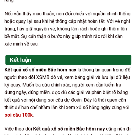
Nếu vẫn thấy mâu thuẫn, nên đối chiếu với nguồn chính thống
hoặc quay lại sau khi hệ thống cập nhật hoàn tất. Với vé nghi
trúng, hãy giữ nguyên vé, không làm rách hoặc ghi thêm lên
bề mặt. Sự cẩn thận ở bước này giúp tránh rắc rối khi cần
xác minh về sau.
Kết luận
Kết quả xổ số miền Bắc hôm nay
là thông tin quan trọng để
người theo dõi XSMB dò vé, xem bảng giải và lưu lại dữ liệu
kỳ quay. Muốn tra cứu chính xác, người xem cần kiểm tra
đúng ngày, đúng miền, đọc đủ các giải và phân biệt rõ bảng
kết quả với nội dung soi cầu dự đoán. Đây là thói quen cần
thiết để hạn chế nhầm lẫn khi xem xổ số hằng ngày cùng với
soi cầu 100k
.
Việc theo dõi
Kết quả xổ số miền Bắc hôm nay
cũng nên đi