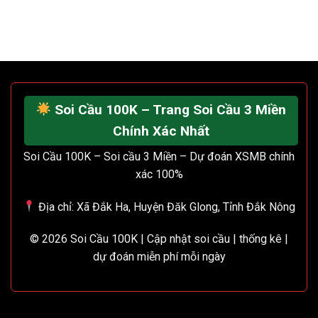
Soi Cầu 100K – Trang Soi Cầu 3 Miền
Chính Xác Nhất
Soi Cầu 100K – Soi cầu 3 Miền – Dự đoán XSMB chính
xác 100%
Địa chỉ: Xã Đắk Ha, Huyện Đăk Glong, Tỉnh Đắk Nông
© 2026 Soi Cầu 100K | Cập nhật soi cầu | thống kê |
dự đoán miễn phí mỗi ngày