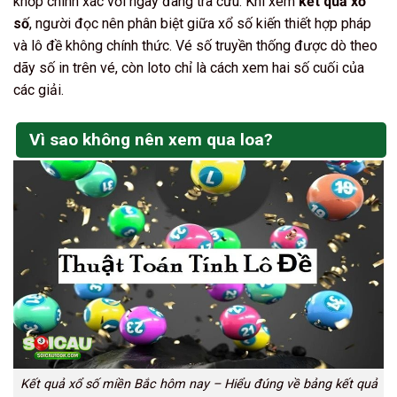
khớp chính xác với ngày đang tra cứu. Khi xem
kết quả xổ
số
, người đọc nên phân biệt giữa xổ số kiến thiết hợp pháp
và lô đề không chính thức. Vé số truyền thống được dò theo
dãy số in trên vé, còn loto chỉ là cách xem hai số cuối của
các giải.
Vì sao không nên xem qua loa?
Kết quả xổ số miền Bắc hôm nay – Hiểu đúng về bảng kết quả