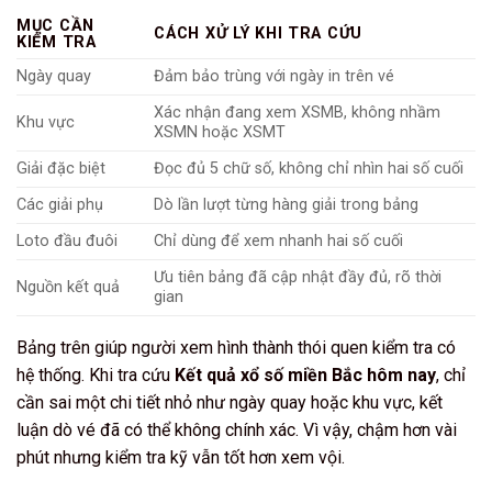
MỤC CẦN
CÁCH XỬ LÝ KHI TRA CỨU
KIỂM TRA
Ngày quay
Đảm bảo trùng với ngày in trên vé
Xác nhận đang xem XSMB, không nhầm
Khu vực
XSMN hoặc XSMT
Giải đặc biệt
Đọc đủ 5 chữ số, không chỉ nhìn hai số cuối
Các giải phụ
Dò lần lượt từng hàng giải trong bảng
Loto đầu đuôi
Chỉ dùng để xem nhanh hai số cuối
Ưu tiên bảng đã cập nhật đầy đủ, rõ thời
Nguồn kết quả
gian
Bảng trên giúp người xem hình thành thói quen kiểm tra có
hệ thống. Khi tra cứu
Kết quả xổ số miền Bắc hôm nay
, chỉ
cần sai một chi tiết nhỏ như ngày quay hoặc khu vực, kết
luận dò vé đã có thể không chính xác. Vì vậy, chậm hơn vài
phút nhưng kiểm tra kỹ vẫn tốt hơn xem vội.