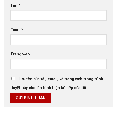
Tên
*
Email
*
Trang web
Lưu tên của tôi, email, và trang web trong trình
duyệt này cho lần bình luận kế tiếp của tôi.