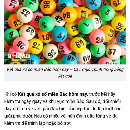
Kết quả xổ số miền Bắc hôm nay – Các mục chính trong bảng
kết quả
Khi có
Kết quả xổ số miền Bắc hôm nay
, trước hết hãy
kiểm tra ngày quay và khu vực miền Bắc. Sau đó, đối chiếu
dãy số trên vé với giải đặc biệt, rồi tiếp tục dò lần lượt các
giải phía dưới. Nếu có nhiều vé, nên đánh dấu từng vé đã
kiểm tra để tránh lặp hoặc bỏ sót.