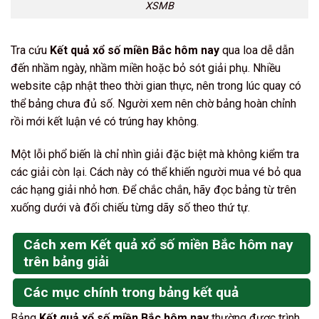
XSMB
Tra cứu
Kết quả xổ số miền Bắc hôm nay
qua loa dễ dẫn
đến nhầm ngày, nhầm miền hoặc bỏ sót giải phụ. Nhiều
website cập nhật theo thời gian thực, nên trong lúc quay có
thể bảng chưa đủ số. Người xem nên chờ bảng hoàn chỉnh
rồi mới kết luận vé có trúng hay không.
Một lỗi phổ biến là chỉ nhìn giải đặc biệt mà không kiểm tra
các giải còn lại. Cách này có thể khiến người mua vé bỏ qua
các hạng giải nhỏ hơn. Để chắc chắn, hãy đọc bảng từ trên
xuống dưới và đối chiếu từng dãy số theo thứ tự.
Cách xem Kết quả xổ số miền Bắc hôm nay
trên bảng giải
Các mục chính trong bảng kết quả
Bảng
Kết quả xổ số miền Bắc hôm nay
thường được trình