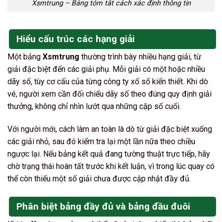
Xsmtrung – Bảng tóm tắt cách xác định thông tin
Hiểu cấu trúc các hạng giải
Một bảng
Xsmtrung
thường trình bày nhiều hạng giải, từ
giải đặc biệt đến các giải phụ. Mỗi giải có một hoặc nhiều
dãy số, tùy cơ cấu của từng công ty xổ số kiến thiết. Khi dò
vé, người xem cần đối chiếu dãy số theo đúng quy định giải
thưởng, không chỉ nhìn lướt qua những cặp số cuối.
Với người mới, cách làm an toàn là dò từ giải đặc biệt xuống
các giải nhỏ, sau đó kiểm tra lại một lần nữa theo chiều
ngược lại. Nếu bảng kết quả đang tường thuật trực tiếp, hãy
chờ trạng thái hoàn tất trước khi kết luận, vì trong lúc quay có
thể còn thiếu một số giải chưa được cập nhật đầy đủ.
Phân biệt bảng đầy đủ và bảng đầu đuôi