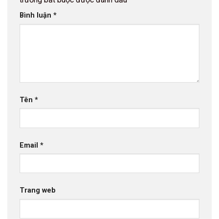
Bình luận
*
Tên
*
Email
*
Trang web