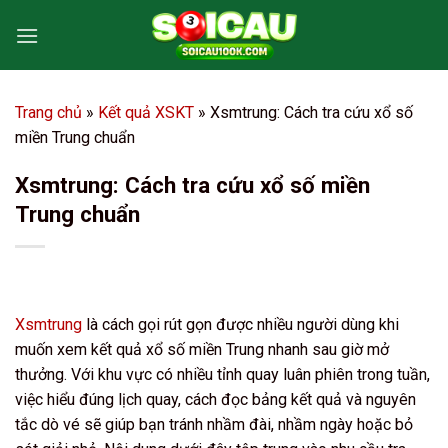
Skip
to
content
Trang chủ
»
Kết quả XSKT
»
Xsmtrung: Cách tra cứu xổ số
miền Trung chuẩn
Xsmtrung: Cách tra cứu xổ số miền
Trung chuẩn
Xsmtrung
là cách gọi rút gọn được nhiều người dùng khi
muốn xem kết quả xổ số miền Trung nhanh sau giờ mở
thưởng. Với khu vực có nhiều tỉnh quay luân phiên trong tuần,
việc hiểu đúng lịch quay, cách đọc bảng kết quả và nguyên
tắc dò vé sẽ giúp bạn tránh nhầm đài, nhầm ngày hoặc bỏ