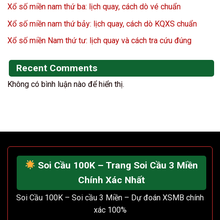
Xổ số miền nam thứ ba: lịch quay, cách dò vé chuẩn
Xổ số miền nam thứ bảy: lịch quay, cách dò KQXS chuẩn
Xổ số miền Nam thứ tư: lịch quay và cách tra cứu đúng
Recent Comments
Không có bình luận nào để hiển thị.
Soi Cầu 100K – Trang Soi Cầu 3 Miền
Chính Xác Nhất
Soi Cầu 100K – Soi cầu 3 Miền – Dự đoán XSMB chính
xác 100%