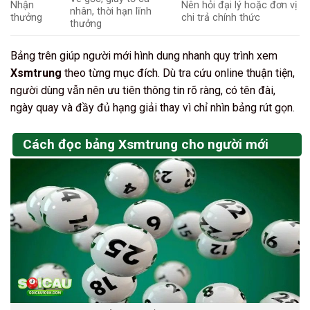
Nhận
Nên hỏi đại lý hoặc đơn vị
nhân, thời hạn lĩnh
thưởng
chi trả chính thức
thưởng
Bảng trên giúp người mới hình dung nhanh quy trình xem
Xsmtrung
theo từng mục đích. Dù tra cứu online thuận tiện,
người dùng vẫn nên ưu tiên thông tin rõ ràng, có tên đài,
ngày quay và đầy đủ hạng giải thay vì chỉ nhìn bảng rút gọn.
Cách đọc bảng Xsmtrung cho người mới