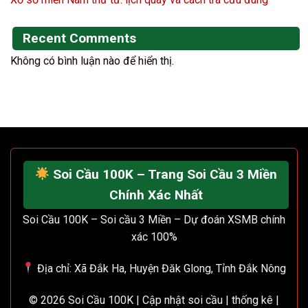
Recent Comments
Không có bình luận nào để hiển thị.
Soi Cầu 100K – Trang Soi Cầu 3 Miền
Chính Xác Nhất
Soi Cầu 100K – Soi cầu 3 Miền – Dự đoán XSMB chính
xác 100%
Địa chỉ: Xã Đắk Ha, Huyện Đăk Glong, Tỉnh Đắk Nông
© 2026 Soi Cầu 100K | Cập nhật soi cầu | thống kê |