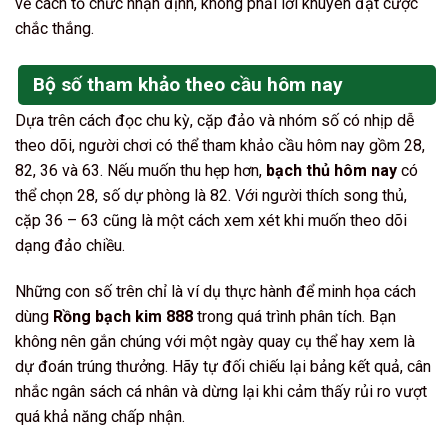
về cách tổ chức nhận định, không phải lời khuyên đặt cược
chắc thắng.
Bộ số tham khảo theo cầu hôm nay
Dựa trên cách đọc chu kỳ, cặp đảo và nhóm số có nhịp dễ
theo dõi, người chơi có thể tham khảo cầu hôm nay gồm 28,
82, 36 và 63. Nếu muốn thu hẹp hơn,
bạch thủ hôm nay
có
thể chọn 28, số dự phòng là 82. Với người thích song thủ,
cặp 36 – 63 cũng là một cách xem xét khi muốn theo dõi
dạng đảo chiều.
Những con số trên chỉ là ví dụ thực hành để minh họa cách
dùng
Rồng bạch kim 888
trong quá trình phân tích. Bạn
không nên gắn chúng với một ngày quay cụ thể hay xem là
dự đoán trúng thưởng. Hãy tự đối chiếu lại bảng kết quả, cân
nhắc ngân sách cá nhân và dừng lại khi cảm thấy rủi ro vượt
quá khả năng chấp nhận.