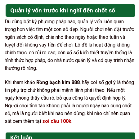
Quản lý vốn trước khi nghĩ đến chốt số
Dù dùng bất kỳ phương pháp nào, quản lý vốn luôn quan
trọng hơn việc tìm một con số đẹp. Người chơi nên đặt trước
ngân sách cố định, chia nhỏ theo ngày hoặc theo tuần và
tuyệt đối không vay tiền để chơi. Lô đề là hoạt động không
chính thức, có rủi ro cao; còn xổ số kiến thiết truyền thống là
hình thức hợp pháp, do nhà nước quản lý và có quy trình nhận
thưởng rõ ràng.
Khi tham khảo
Rồng bạch kim 888
, hãy coi số gợi ý là thông
tin phụ trợ chứ không phải mệnh lệnh phải theo. Nếu một
ngày không thấy cầu rõ, bỏ qua cũng là quyết định hợp lý.
Người chơi tỉnh táo không phải là người ngày nào cũng chốt
số, mà là người biết khi nào nên dừng, khi nào chỉ nên quan
sát xem thêm tại
soi cầu 100k
.
Kết luận