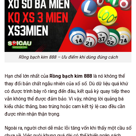
Rồng bạch kim 888 – Ưu điểm khi dùng đúng cách
Hạn chế lớn nhất của
Rồng bạch kim 888
là nó không thể
thay đổi bản chất ngẫu nhiên của xổ số. Dù dữ liệu quá khứ
có được trình bày rõ ràng đến đâu, kết quả kỳ quay tiếp theo
vẫn không thể được đảm bảo. Vì vậy, những lời quảng bá
kiểu chắc thắng, bao trúng hoặc cam kết tỷ lệ cao đều cần
được nhìn nhận thận trọng.
Ngoài ra, người chơi dễ mắc lỗi tăng vốn khi thấy một cầu số
chưa về. Việc nuôi khung quá dài có thể khiến ngân sách