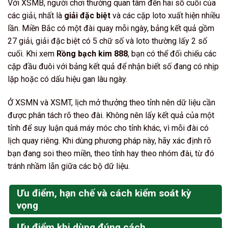
Với XSMB, người chơi thường quan tâm đến hai số cuối của
các giải, nhất là
giải đặc biệt
và các cặp loto xuất hiện nhiều
lần. Miền Bắc có một đài quay mỗi ngày, bảng kết quả gồm
27 giải, giải đặc biệt có 5 chữ số và loto thường lấy 2 số
cuối. Khi xem
Rồng bạch kim 888
, bạn có thể đối chiếu các
cặp đầu đuôi với bảng kết quả để nhận biết số đang có nhịp
lặp hoặc có dấu hiệu gan lâu ngày.
Ở XSMN và XSMT, lịch mở thưởng theo tỉnh nên dữ liệu cần
được phân tách rõ theo đài. Không nên lấy kết quả của một
tỉnh để suy luận quá máy móc cho tỉnh khác, vì mỗi đài có
lịch quay riêng. Khi dùng phương pháp này, hãy xác định rõ
bạn đang soi theo miền, theo tỉnh hay theo nhóm đài, từ đó
tránh nhầm lẫn giữa các bộ dữ liệu.
Ưu điểm, hạn chế và cách kiểm soát kỳ
vọng
Ưu điểm khi dùng đúng cách