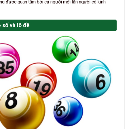
ờng được quan tâm bởi cả người mới lẫn người có kinh
 số và lô đề