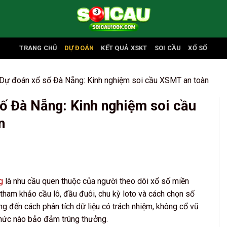
TRANG CHỦ
DỰ ĐOÁN
KẾT QUẢ XSKT
SOI CẦU
XỔ SỐ
Dự đoán xổ số Đà Nẵng: Kinh nghiệm soi cầu XSMT an toàn
ố Đà Nẵng: Kinh nghiệm soi cầu
n
g
là nhu cầu quen thuộc của người theo dõi xổ số miền
 tham khảo cầu lô, đầu đuôi, chu kỳ loto và cách chọn số
ớng đến cách phân tích dữ liệu có trách nhiệm, không cổ vũ
thức nào bảo đảm trúng thưởng.