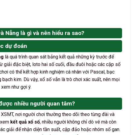
à Nẵng là gì và nên hiểu ra sao?
ệc dự đoán
ng
là quá trình quan sát bảng kết quả những kỳ trước để
từ giải đặc biệt, loto hai số cuối, đầu đuôi hoặc các cặp số
chơi có thể kết hợp kinh nghiệm cá nhân với Pascal, bạc
 bạch kim. Dù vậy, xổ số vẫn là trò chơi xác suất, nên mọi
 xem như gợi ý.
 được nhiều người quan tâm?
XSMT, nơi người chơi thường theo dõi theo từng đài và
i xem
kết quả xổ số
, nhiều người không chỉ dò vé mà còn
 các giải để nhận diện tần suất, cặp đảo hoặc nhóm số gan.