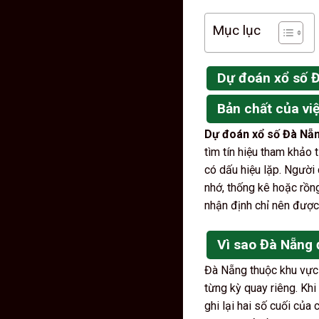
Mục lục
Dự đoán xổ số Đ
Bản chất của vi
Dự đoán xổ số Đà Nẵ
tìm tín hiệu tham khảo 
có dấu hiệu lặp. Người 
nhớ, thống kê hoặc rồng
nhận định chỉ nên được
Vì sao Đà Nẵng
Đà Nẵng thuộc khu vực 
từng kỳ quay riêng. Kh
ghi lại hai số cuối của