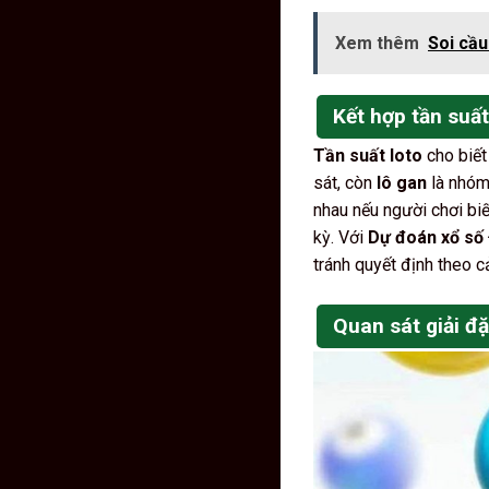
Xem thêm
Soi cầu
Kết hợp tần suất
Tần suất loto
cho biết
sát, còn
lô gan
là nhóm 
nhau nếu người chơi biế
kỳ. Với
Dự đoán xổ số
tránh quyết định theo c
Quan sát giải đặ