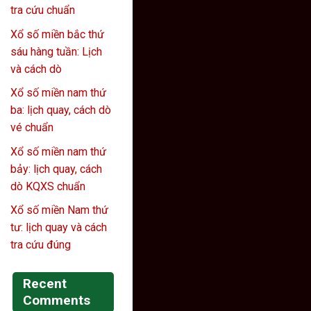
tra cứu chuẩn
Xổ số miền bắc thứ
sáu hàng tuần: Lịch
và cách dò
Xổ số miền nam thứ
ba: lịch quay, cách dò
vé chuẩn
Xổ số miền nam thứ
bảy: lịch quay, cách
dò KQXS chuẩn
Xổ số miền Nam thứ
tư: lịch quay và cách
tra cứu đúng
Recent
Comments